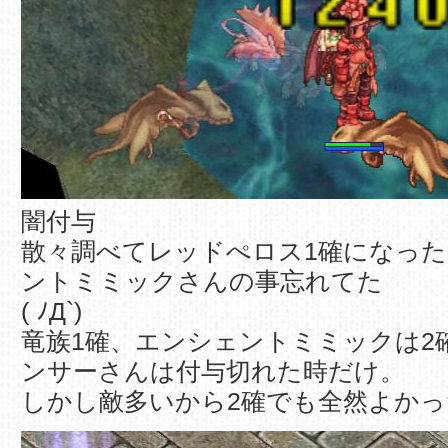
闇付与
散々調べてレッドぺロス1確になっ
ントミミックさんの事忘れてた
( ﾉД`)
竜族1確、エンシェントミミックは2
ンサーさんは付与切れた時だけ。
しかし敵多いから2確でも全然よか