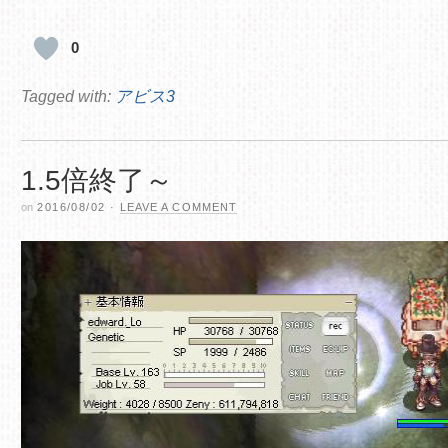
0
Tagged with:
アビス3
1.5倍終了～
on
2016/08/02
·
LEAVE A COMMENT