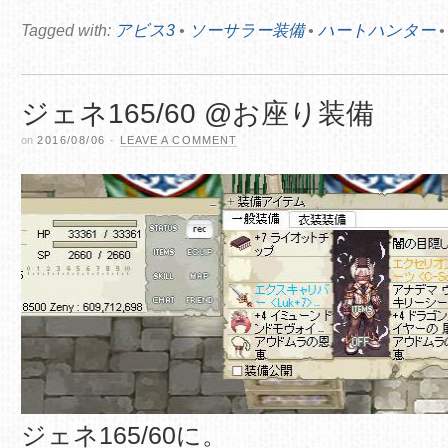
Tagged with:
アビス3
•
ソーサラー装備
•
ハートハンター
ジェネ165/60 @お座り装備
on
2016/08/06
·
LEAVE A COMMENT
ジェネ165/60に。