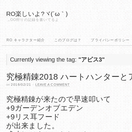
RO楽しいよ?ヾ(´ω｀)
.｡OO狩りの記録を書いてるよ
RO キャラクター紹介
このブログは？
プライバシーポリシー
Currently viewing the tag:
"アビス3"
究極精錬2018 ハートハンター
on
2018/02/21
·
LEAVE A COMMENT
究極精錬が来たので早速叩いて
+9ガーデンオブエデン
+9リス耳フード
が出来ました。