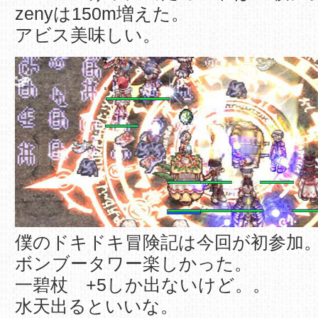
zenyは150m増えた。
アビス美味しい。
僕のドキドキ冒険記は今回が初参加
ボンブータワー楽しかった。
一碧杖 +5しか出ないけど。。
水天出るといいな。