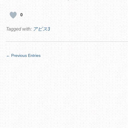
0
Tagged with:
アビス3
← Previous Entries