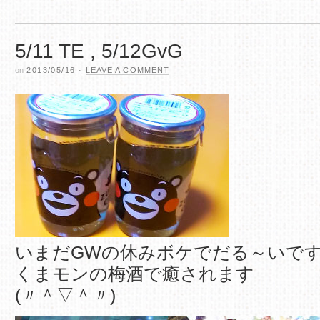
5/11 TE , 5/12GvG
on
2013/05/16
·
LEAVE A COMMENT
いまだGWの休みボケでだる～いで
くまモンの梅酒で癒されます
(〃＾▽＾〃)