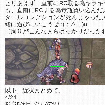
とりあえず、直前にRC取る為キラキ
も、直前にRCする為毒瓶買い込んだ
タールコレクションが死んじゃった
緒に遊びにいこうぜo(；△；)o
（周りがこんな人らばっかりだったわヾ
以下、近状まとめて。
4/24
影肩5個目ヾ(〃^∇^)ﾉ