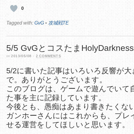
0
Tagged with:
GvG
•
攻城戦TE
5/5 GvGとコスたまHolyDarkness
on
2013/05/08
·
2 COMMENTS
5/2に書いた記事はいろいろ反響が
で。ありがとうございます。
このブログは、ゲームで遊んでいて
た事を主に記録しています。
今後とも、愚痴はあまり書きたくな
ガンホーさんにはこれからも、プレ
せる運営をしてほしいと思います。