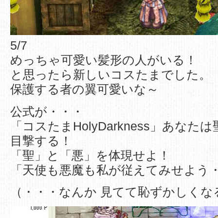
5/7
めっちゃ可愛い髪形の人がいる！
と思ったら新しいコスたまでした。
保護する者の翼可愛いな～
公式が・・・
「コスたまHolyDarkness」あな
目撃する！
「聖」と「悪」を体現せよ！
「天使も悪魔も私が従えてみせよう
（・・・なんか 見てて恥ずかしくなる