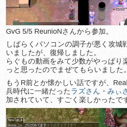
GvG 5/5 ReunioNさんから参加。
しばらくパソコンの調子が悪く攻城
いましたが、復帰しました。
らぐもの動画をみて少数がやっぱり
っと思ったのでまぜてもらいました
もうR前とか懐かしい話ですが、Realm 
兵時代に一緒だった
ラズさん
・
みぃ
加されていて、すごく楽しかったで