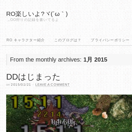
RO楽しいよ?ヾ(´ω｀)
.｡OO狩りの記録を書いてるよ
RO キャラクター紹介
このブログは？
プライバシーポリシー
From the monthly archives:
1月 2015
DDはじまった
on
2015/01/21
·
LEAVE A COMMENT