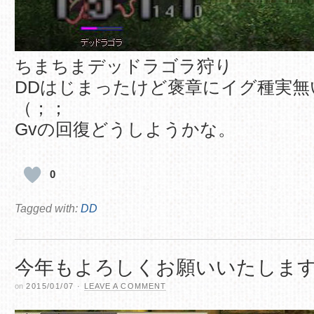
ちまちまデッドラゴラ狩り
DDはじまったけど褒章にイグ種実無
（；；
Gvの回復どうしようかな。
0
Tagged with:
DD
今年もよろしくお願いいたしま
on
2015/01/07
·
LEAVE A COMMENT