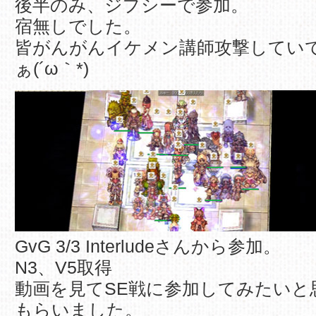
後半のみ、ジプシーで参加。
宿無しでした。
皆がんがんイケメン講師攻撃してい
ぁ(´ω｀*)
GvG 3/3 Interludeさんから参加。
N3、V5取得
動画を見てSE戦に参加してみたいと
もらいました。