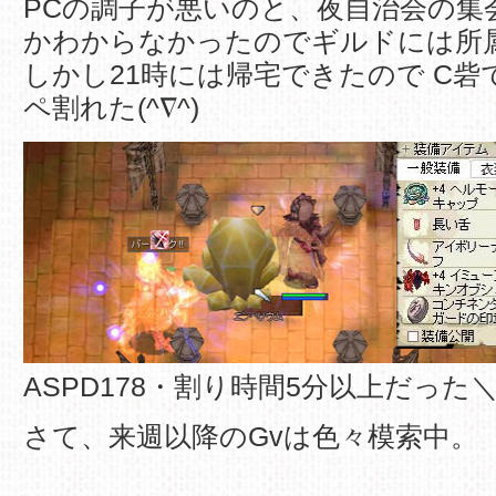
PCの調子が悪いのと、夜自治会の集
かわからなかったのでギルドには所
しかし21時には帰宅できたので C砦
ペ割れた(^∇^)
ASPD178・割り時間5分以上だった＼(
さて、来週以降のGvは色々模索中。