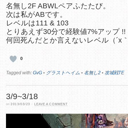
名無し2F ABWLペアふたたび。
次は私がABです。
レベルは111 & 103
とりあえず30分で経験値7%アップ !!
何回死んだとか言えないレベル（´x
0
Tagged with:
GvG
•
グラストヘイム
•
名無し2
•
攻城戦TE
3/9~3/18
on
2013/03/23
·
LEAVE A COMMENT