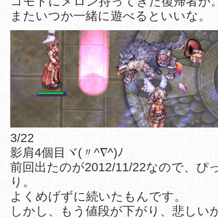
コモドにメロン持ってきた復帰者が
またいつか一緒に遊べるといいな。
3/22
影肩4個目ヾ(〃^∇^)ﾉ
前回出たのが2012/11/22なので、
り。
よくめげずに続いたもんです。
しかし、もう値段が下がり、悲しい