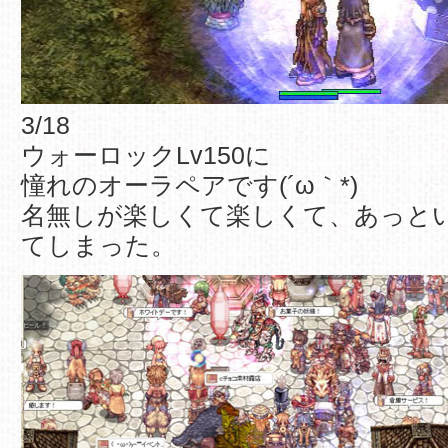
3/18
ウォーロックLv150に
憧れのオーラペアです(´ω｀*)
名無しが楽しくて楽しくて、あっと
てしまった。