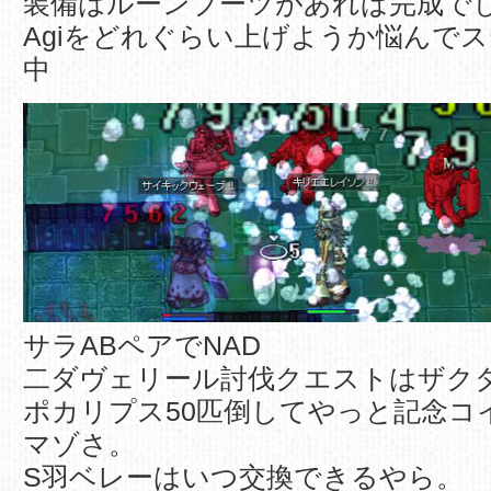
装備はルーンブーツがあれば完成で
Agiをどれぐらい上げようか悩んで
中
サラABペアでNAD
二ダヴェリール討伐クエストはザクダ
ポカリプス50匹倒してやっと記念コ
マゾさ。
S羽ベレーはいつ交換できるやら。