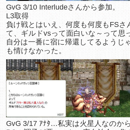
GvG 3/10 Interludeさんから参加。
L3取得
負け戦とはいえ、何度も何度もFSさ
て、ギルドvsって面白いな～って思
自分は一番に宿に帰還してるようじ
も情けなかった。
GvG 3/17 ｱﾅﾀ…私実は火星人なの