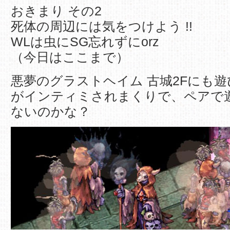
おきまり その2
死体の周辺には気をつけよう !!
WLは虫にSG忘れずにorz
（今日はここまで）
悪夢のグラストヘイム 古城2Fにも
がインティミされまくりで、ペアで
ないのかな？