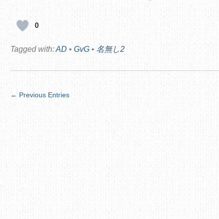
0
Tagged with:
AD
•
GvG
•
名無し2
← Previous Entries