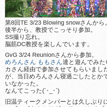
第8回TE 3/23 Blowing snowさんか
後半から、教授でこっそり参加。
SS撮り忘れ。
脳筋DC教授を楽しんでいます。
GvG 3/24 Reunionさんから参加。
めろんさん
ももさん
達と遊んでみた
カさん経由で参加させてもらいまし
が、当日めろんさん寝過ごしたとか
いなかった。
なんてこった(´･_･`)
旧温ティークメンバーとは久しぶり