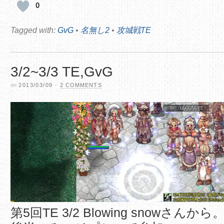
0
Tagged with:
GvG
•
名無し2
•
攻城戦TE
3/2~3/3 TE,GvG
on
2013/03/09
·
2 COMMENTS
第5回TE 3/2 Blowing snowさんから