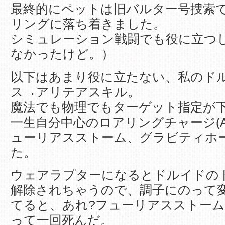
最終的にペットは旧バルター号捜索
リングに落ち着きました。
シミュレーション戦闘でも役に立つ
なかったけど。）
以下はあまり役に立たない、私のド
ス→アリテアスキル。
魔法でも物理でもターゲット指定が
一生自分中心のロアリングチャージ(A
ューリアスストーム、グラビティホ
た。
ウェアラプターになるとドルイドの
解除されちゃうので、調子にのって
てると、あれ?フューリアスストー
って一回死んだ。