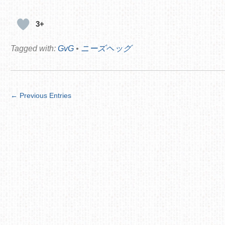
3+
Tagged with:
GvG
•
ニーズヘッグ
← Previous Entries