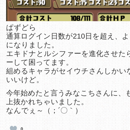
ぱずどら
通算ログイン日数が210日を超え、よ
になりました。
エキドナとルシファーを進化させた
ーして困ってます。
組めるキャラがセイウチさんしかい
いいけど。
今年始めたと言うみなこちさんに、も
上抜かれちゃいました。
なんでぇ～（；´〇｀）
0