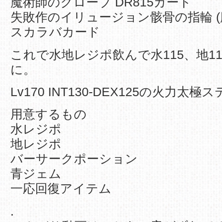
魔術師のグローブ DR815カード
失敗作のイリュージョン骸骨の指輪 (魔力
スカラバカード
これで水地レジポ飲んで水115、地1
に。
Lv170 INT130-DEX125の火力太極
用意するもの
水レジポ
地レジポ
バーサークポーション
青ジェム
一応回復アイテム
.