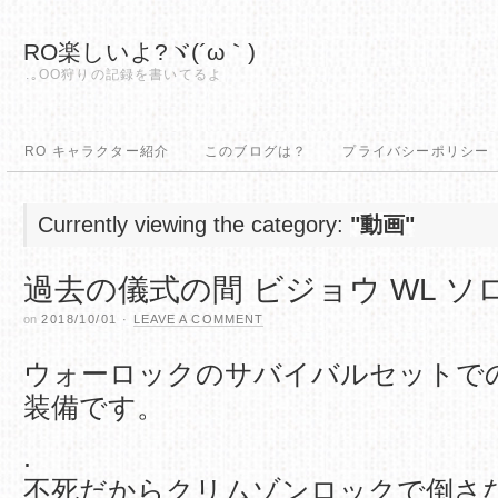
RO楽しいよ?ヾ(´ω｀)
.｡OO狩りの記録を書いてるよ
RO キャラクター紹介
このブログは？
プライバシーポリシー
Currently viewing the category:
"動画"
過去の儀式の間 ビジョウ WL ソ
on
2018/10/01
·
LEAVE A COMMENT
ウォーロックのサバイバルセットで
装備です。
.
不死だからクリムゾンロックで倒さ