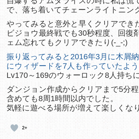
自爆するアムダライスの時に私は慌
で、落ち着いてチェーンライトニン
やってみると意外と早くクリアでき
ビジョウ最終戦でも30秒程度、回復
ェム忘れてもクリアできたり(-_-;)
振り返ってみると2016年3月に木屑
にウィザードを7人も作っていたよう
Lv170～169のウォーロック8人持ち
ダンジョン作成からクリアまで5分
含めても8周1時間以内でした。
気軽に遊べる場所が増えて楽しくな
2+