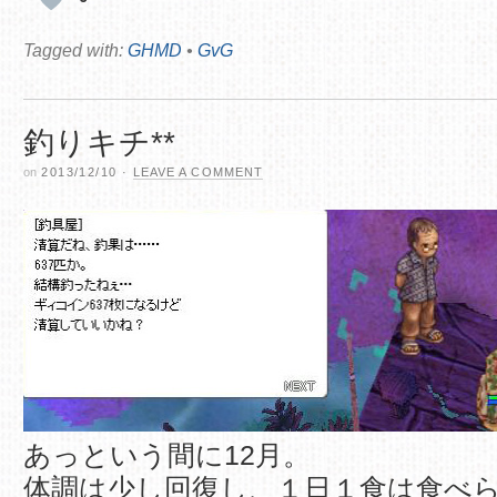
Tagged with:
GHMD
•
GvG
釣りキチ**
on
2013/12/10
·
LEAVE A COMMENT
あっという間に12月。
体調は少し回復し、１日１食は食べ