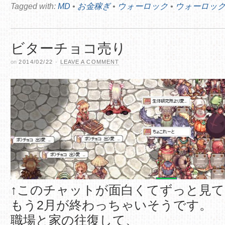
Tagged with:
MD
•
お金稼ぎ
•
ウォーロック
•
ウォーロッ
ビターチョコ売り
on
2014/02/22
·
LEAVE A COMMENT
↑このチャットが面白くてずっと見
もう2月が終わっちゃいそうです。
職場と家の往復して、