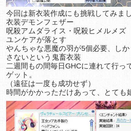
今回は新衣装作成にも挑戦してみま
衣装デモンフェザー
呪殺アムダライス・呪殺ヒメルメズ
ユンケアが落とす
やんちゃな悪魔の羽が5個必要、し
さないという鬼畜衣装
二週間もの間毎日GHCに連れて行っ
ゲット。
（遠征は一度も成功せず）
時間がかかっただけあって、とても