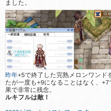
ました。
昨年
+5で終了した完熟メロンワンド
たが一度も+9になることはなく、+
果で非常に残念。
ルキフルは敵！